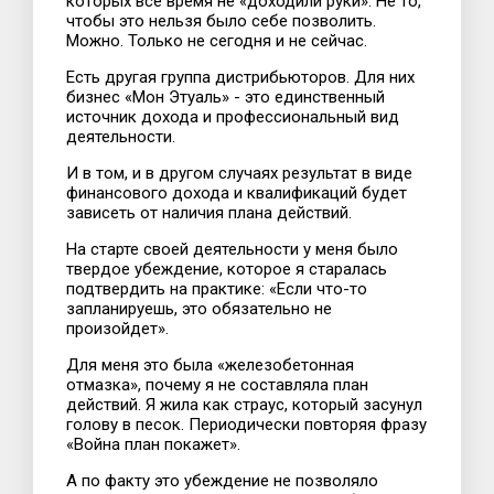
которых все время не «доходили руки». Не то,
чтобы это нельзя было себе позволить.
Можно. Только не сегодня и не сейчас.
Есть другая группа дистрибьюторов. Для них
бизнес «Мон Этуаль» - это единственный
источник дохода и профессиональный вид
деятельности.
И в том, и в другом случаях результат в виде
финансового дохода и квалификаций будет
зависеть от наличия плана действий.
На старте своей деятельности у меня было
твердое убеждение, которое я старалась
подтвердить на практике: «Если что-то
запланируешь, это обязательно не
произойдет».
Для меня это была «железобетонная
отмазка», почему я не составляла план
действий. Я жила как страус, который засунул
голову в песок. Периодически повторяя фразу
«Война план покажет».
А по факту это убеждение не позволяло