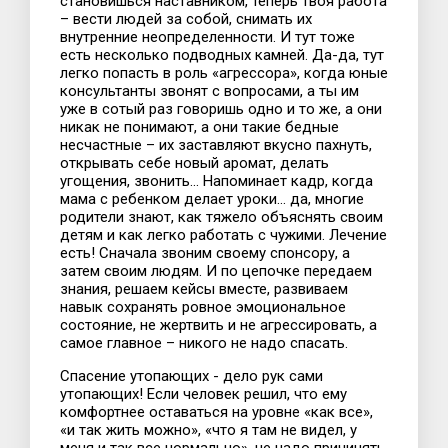
становишься наставником, теперь твоя работа
– вести людей за собой, снимать их
внутренние неопределенности. И тут тоже
есть несколько подводных камней. Да-да, тут
легко попасть в роль «агрессора», когда юные
консультанты звонят с вопросами, а ты им
уже в сотый раз говоришь одно и то же, а они
никак не понимают, а они такие бедные
несчастные – их заставляют вкусно пахнуть,
открывать себе новый аромат, делать
угощения, звонить... Напоминает кадр, когда
мама с ребенком делает уроки… да, многие
родители знают, как тяжело объяснять своим
детям и как легко работать с чужими. Лечение
есть! Сначала звоним своему спонсору, а
затем своим людям. И по цепочке передаем
знания, решаем кейсы вместе, развиваем
навык сохранять ровное эмоциональное
состояние, не жертвить и не агрессировать, а
самое главное – никого не надо спасать.
Спасение утопающих - дело рук сами
утопающих! Если человек решил, что ему
комфортнее оставаться на уровне «как все»,
«и так жить можно», «что я там не видел, у