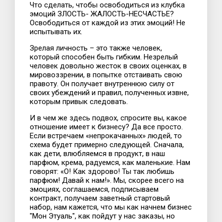
Что сделать, чтобы освободиться из клубка
эмоций ЗЛОСТЬ- ЖАЛОСТЬ-НЕСЧАСТЬЕ?
Освободиться от каждой из этих эмоций! Не
испытывать их.
Зрелая личность – это также человек,
который способен быть гибким. Незрелый
человек довольно жесток в своих оценках, в
мировоззрении, в попытке отстаивать свою
правоту. Он получает внутреннюю силу от
своих убеждений и правил, полученных извне,
которым привык следовать.
И в чем же здесь подвох, спросите вы, какое
отношение имеет к бизнесу? Да все просто.
Если встречаем «непрокачанных» людей, то
схема будет примерно следующей. Сначала,
как дети, влюбляемся в продукт, в наш
парфюм, крема, радуемся, как маленькие. Нам
говорят: «О! Как здорово! Ты так любишь
парфюм! Давай к нам!». Мы, скорее всего на
эмоциях, соглашаемся, подписываем
контракт, получаем заветный стартовый
набор, нам кажется, что мы как начнем бизнес
"Мон Этуаль", как пойдут у нас заказы, но