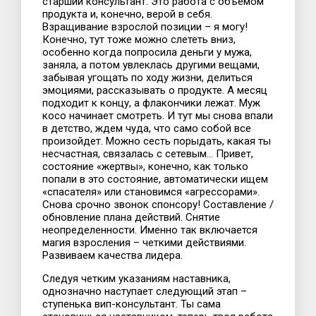
старший консультант. Это работа с объемом
продукта и, конечно, верой в себя.
Взращивание взрослой позиции – я могу!
Конечно, тут тоже можно слететь вниз,
особенно когда попросила деньги у мужа,
заняла, а потом увлеклась другими вещами,
забывая угощать по ходу жизни, делиться
эмоциями, рассказывать о продукте. А месяц
подходит к концу, а флакончики лежат. Муж
косо начинает смотреть. И тут мы снова впали
в детство, ждем чуда, что само собой все
произойдет. Можно сесть порыдать, какая ты
несчастная, связалась с сетевым… Привет,
состояние «жертвы», конечно, как только
попали в это состояние, автоматически ищем
«спасателя» или становимся «агрессорами».
Снова срочно звонок спонсору! Составление /
обновление плана действий. Снятие
неопределенности. Именно так включается
магия взросления – четкими действиями.
Развиваем качества лидера.
Следуя четким указаниям наставника,
однозначно наступает следующий этап –
ступенька вип-консультант. Ты сама