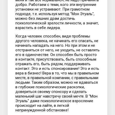
меня и так все нормально», не надо причинять
добро. Работаем с теми, кого эти внутренние
установки не устраивают. При грамотном
подходе, т.е. используя метод "Мон Этуаль",
можно без лишних драм достичь
психологической зрелости личности, а значит,
взрастить в себе лидера.
Когда человек способен, видя проблемы
другого человека, не начинать его спасать, не
начинать нападать на него. Но при этом и не
отстраняться от него, не уходить, не оставлять
его в одиночестве. Он способен быть просто
в контакте, присутствовать, быть способным
отражать его, быть рядом, поддерживать
контакт. Это и есть спонсирование! Это и есть
вера в бизнес! Вера в то, что мы в правильном
месте, в правильной компании, с правильными
людьми. Таким образом, можно не вдаваться
в глубокие психологические раскопки,
довериться своему спонсору и сделать
маленький шаг навстречу своей мечте. В "Мон
Этуаль" даже психологическое взросление
происходит на лайте, в легкой
непринужденной обстановке!