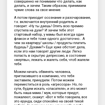
совершенно не понимаем что делать, как
делать, и зачем. Таким образом, принимаем
чужие слова за свое мнение.
А потом приходит осознание и разочарование,
т.к. включается внутренний родитель и
говорит: «Ну ты даешь! Опять всю премию
спустила на духи? И зачем тебе этот
стартовый набор, у мамы был всегда один
флакон и тебе тоже одного достаточно… А
чем за квартиру/ школы / продукты платить
будешь? Духами?» Еще хуже обстоят дела,
если это нам говорят другие люди. Легко
попасть в скрытую депрессию, в состояние
«жертвы», лежать и жалеть себя, чтоб жалели
тебя.
Можем начать обвинять человека,
пригласившего в компанию, что тебя
заставили, принудили. Потом можем
переместиться в роль «агрессора». Но, по
сути, будем искать «спасателя», и это может
быть наша мама / муж, которые придут,
пожалеют, скажут: «Вот я тебе говорила, все
это ерунда, сиди спокойно на своей тихой