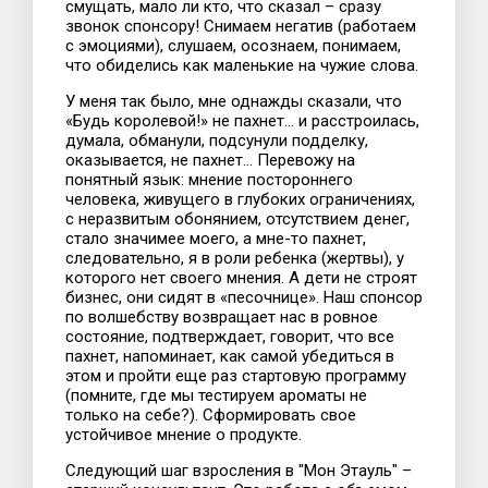
смущать, мало ли кто, что сказал – сразу
звонок спонсору! Снимаем негатив (работаем
с эмоциями), слушаем, осознаем, понимаем,
что обиделись как маленькие на чужие слова.
У меня так было, мне однажды сказали, что
«Будь королевой!» не пахнет… и расстроилась,
думала, обманули, подсунули подделку,
оказывается, не пахнет… Перевожу на
понятный язык: мнение постороннего
человека, живущего в глубоких ограничениях,
с неразвитым обонянием, отсутствием денег,
стало значимее моего, а мне-то пахнет,
следовательно, я в роли ребенка (жертвы), у
которого нет своего мнения. А дети не строят
бизнес, они сидят в «песочнице». Наш спонсор
по волшебству возвращает нас в ровное
состояние, подтверждает, говорит, что все
пахнет, напоминает, как самой убедиться в
этом и пройти еще раз стартовую программу
(помните, где мы тестируем ароматы не
только на себе?). Сформировать свое
устойчивое мнение о продукте.
Следующий шаг взросления в "Мон Этауль" –