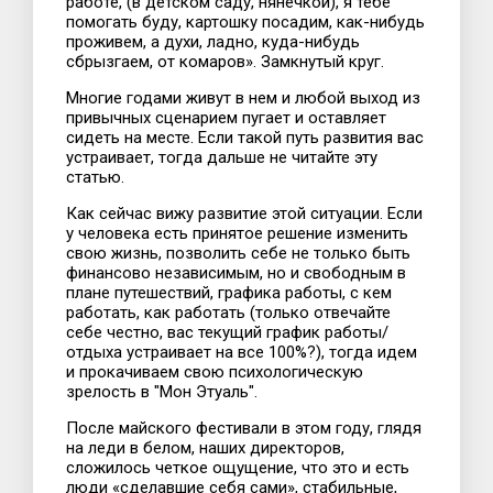
работе, (в детском саду, нянечкой), я тебе
помогать буду, картошку посадим, как-нибудь
проживем, а духи, ладно, куда-нибудь
сбрызгаем, от комаров». Замкнутый круг.
Многие годами живут в нем и любой выход из
привычных сценарием пугает и оставляет
сидеть на месте. Если такой путь развития вас
устраивает, тогда дальше не читайте эту
статью.
Как сейчас вижу развитие этой ситуации. Если
у человека есть принятое решение изменить
свою жизнь, позволить себе не только быть
финансово независимым, но и свободным в
плане путешествий, графика работы, с кем
работать, как работать (только отвечайте
себе честно, вас текущий график работы/
отдыха устраивает на все 100%?), тогда идем
и прокачиваем свою психологическую
зрелость в "Мон Этуаль".
После майского фестивали в этом году, глядя
на леди в белом, наших директоров,
сложилось четкое ощущение, что это и есть
люди «сделавшие себя сами», стабильные,