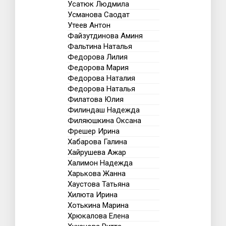
Усатюк Людмила
Усманова Саодат
Утеев Антон
Файзутдинова Аминя
Фальтина Наталья
Федорова Лилия
Федорова Мария
Федорова Наталия
Федорова Наталья
Филатова Юлия
Филиндаш Надежда
Филяюшкина Оксана
Фрешер Ирина
Хабарова Галина
Хайрушева Ажар
Халимон Надежда
Харькова Жанна
Хаустова Татьяна
Хилюта Ирина
Хотькина Марина
Хрюкалова Елена