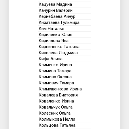
Кацуева Мадина
Качурин Валерий
Кернебаева Айнур
Кизатаева Гульмира
Ким Наталья
Кириленко Юлия
Кириллова Яна
Кирпиченко Татьяна
Киселева Людмила
Кифа Алина
Клименко Ирина
Климина Тамара
Климова Оксана
Климович Тамара
Климушенкова Ирина
Ковалева Виктория
Коваленко Ирина
Ковальчук Ольга
Колесник Ольга
Колмыкова Нелли
Кольцова Татьяна