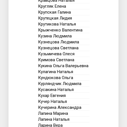
Кравцова Наталья
Кругляк Елена
Крупская Галина
Крутецкая Лидия
Крутикова Наталья
Крыжченко Валентина
Кузина Людмила
Кузнецова Людмила
Кузнецова Светлана
Кузьмичева Олеся
Куимова Светлана
Кукина Ольга Валерьевна
Кулагина Наталья
Кундюкова Ольга
Курляндчик Людмила
Кусакина Наталья
Кухар Евгения
Кучер Наталья
Кучерина Александра
Лапина Марина
Лапина Наталья
Ларина Вера