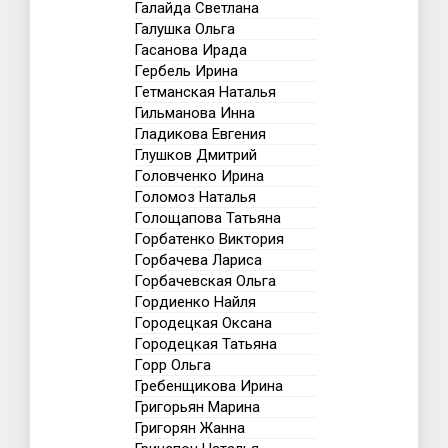
Галайда Светлана
Галушка Ольга
Гасанова Ирада
Гербель Ирина
Гетманская Наталья
Гильманова Инна
Гладикова Евгения
Глушков Дмитрий
Головченко Ирина
Голомоз Наталья
Голощапова Татьяна
Горбатенко Виктория
Горбачева Лариса
Горбачевская Ольга
Гордиенко Найля
Городецкая Оксана
Городецкая Татьяна
Горр Ольга
Гребенщикова Ирина
Григорьян Марина
Григорян Жанна