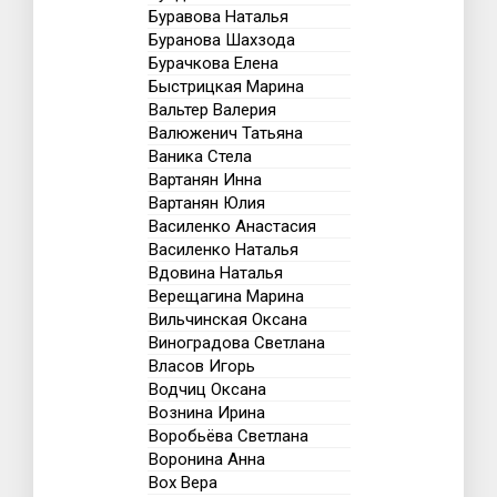
Буравова Наталья
Буранова Шахзода
Бурачкова Елена
Быстрицкая Марина
Вальтер Валерия
Валюженич Татьяна
Ваника Стела
Вартанян Инна
Вартанян Юлия
Василенко Анастасия
Василенко Наталья
Вдовина Наталья
Верещагина Марина
Вильчинская Оксана
Виноградова Светлана
Власов Игорь
Водчиц Оксана
Вознина Ирина
Воробьёва Светлана
Воронина Анна
Вох Вера