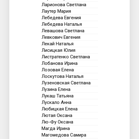
Ларионова Светлана
Лаутер Мария
Лебедева Евгения
Лебедева Наталья
Левашова Светлана
Левкович Евгения
Лекай Наталья
Лисицкая Юлия
Листратенко Светлана
Лобанова Ирина
Лозовая Елена
Лоскутова Наталья
Лузеновская Светлана
Лузина Елена
Лукаш Татьяна
Лускало Анна
Любицкая Елена
Лютая Оксана
Лю-Фу Оксана
Магда Ирина
Магомедова Самира