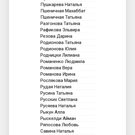
Пушкарева Наталья
Пшеничная Махаббат
Пшеничная Татьяна
Разгонова Татьяна
Рафикова Эльвира
Резова Дарина
Родионова Татьяна
Родионова Юлия
Родницки Лилиана
Романенко Людмила
Романова Вера
Романова Ирина
Рослякова Мария
Рудая Наталия
Русина Татьяна
Русских Светлана
Русяева Наталья
Рыкун Алла
Рыскелди Айман
Ряпосова Любовь
Савина Наталья