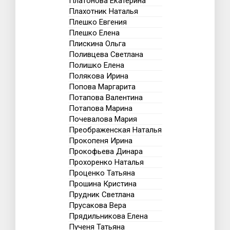
Платонова Екатерина
Плахотник Наталья
Плешко Евгения
Плешко Елена
Плискина Ольга
Поливцева Светлана
Полишко Елена
Полякова Ирина
Попова Маргарита
Потапова Валентина
Потапова Марина
Почевалова Мария
Преображенская Наталья
Прокопеня Ирина
Прокофьева Динара
Прохоренко Наталья
Проценко Татьяна
Прошина Кристина
Прудник Светлана
Прусакова Вера
Прядильникова Елена
Пученя Татьяна