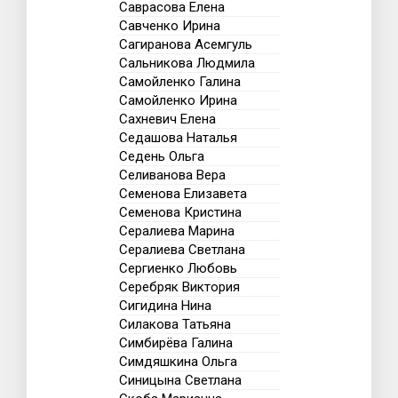
Саврасова Елена
Савченко Ирина
Сагиранова Асемгуль
Сальникова Людмила
Самойленко Галина
Самойленко Ирина
Сахневич Елена
Седашова Наталья
Седень Ольга
Селиванова Вера
Семенова Елизавета
Семенова Кристина
Сералиева Марина
Сералиева Светлана
Сергиенко Любовь
Серебряк Виктория
Сигидина Нина
Силакова Татьяна
Симбирёва Галина
Симдяшкина Ольга
Синицына Светлана