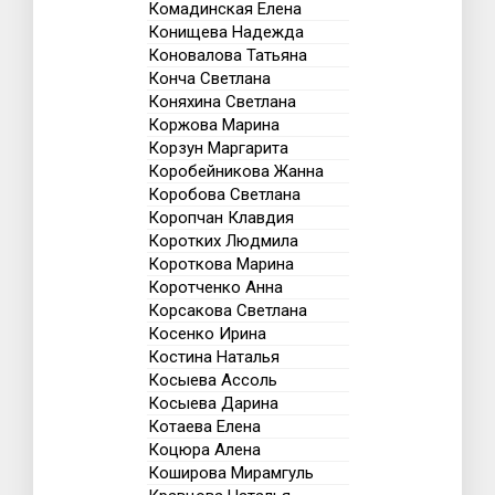
Комадинская Елена
Конищева Надежда
Коновалова Татьяна
Конча Светлана
Коняхина Светлана
Коржова Марина
Корзун Маргарита
Коробейникова Жанна
Коробова Светлана
Коропчан Клавдия
Коротких Людмила
Короткова Марина
Коротченко Анна
Корсакова Светлана
Косенко Ирина
Костина Наталья
Косыева Ассоль
Косыева Дарина
Котаева Елена
Коцюра Алена
Коширова Мирамгуль