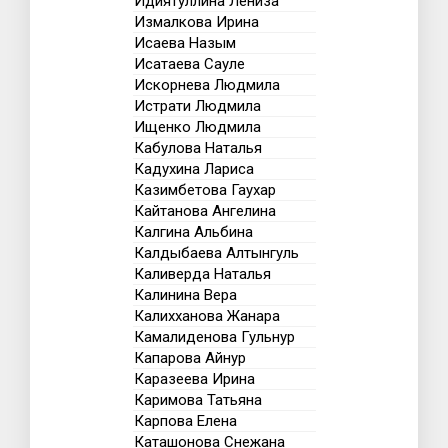
Идиятуллина Лениза
Измалкова Ирина
Исаева Назым
Исатаева Сауле
Искорнева Людмила
Истрати Людмила
Ищенко Людмила
Кабулова Наталья
Кадухина Лариса
Казимбетова Гаухар
Кайтанова Ангелина
Калгина Альбина
Калдыбаева Алтынгуль
Каливерда Наталья
Калинина Вера
Калихханова Жанара
Камалиденова Гульнур
Капарова Айнур
Каразеева Ирина
Каримова Татьяна
Карпова Елена
Каташонова Снежана