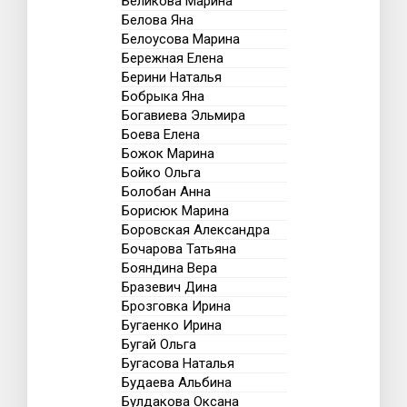
Беликова Марина
Белова Яна
Белоусова Марина
Бережная Елена
Берини Наталья
Бобрыка Яна
Богавиева Эльмира
Боева Елена
Божок Марина
Бойко Ольга
Болобан Анна
Борисюк Марина
Боровская Александра
Бочарова Татьяна
Бояндина Вера
Бразевич Дина
Брозговка Ирина
Бугаенко Ирина
Бугай Ольга
Бугасова Наталья
Будаева Альбина
Булдакова Оксана