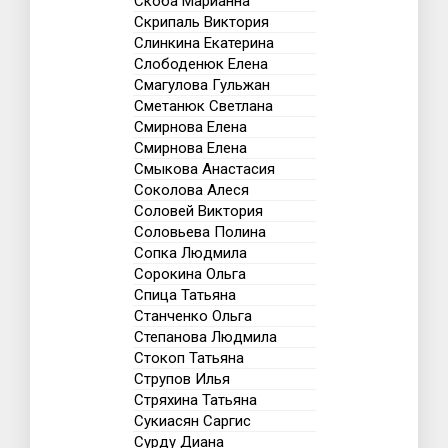
Скоба Марианна
Скрипаль Виктория
Слинкина Екатерина
Слободенюк Елена
Смагулова Гульжан
Сметанюк Светлана
Смирнова Елена
Смирнова Елена
Смыкова Анастасия
Соколова Алеся
Соловей Виктория
Соловьева Полина
Сопка Людмила
Сорокина Ольга
Спица Татьяна
Станченко Ольга
Степанова Людмила
Стокоп Татьяна
Струпов Илья
Стряхина Татьяна
Сукиасян Саргис
Сурду Диана