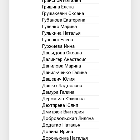
Гринспон Наталья
Гришина Елена
Грушакевич Оксана
Губанова Екатерина
Гуленко Марина
Гулькина Наталья
Гуренко Елена
Гуржиева Инна
Давыдова Оксана
Далингер Анастасия
Данилова Марина
Данильченко Галина
Дашевич Юлия
Дашко Ладослава
Демура Галина
Деромьян Юлианна
Дехтярева Юлия
Дмитрюк Виктория
Добровольская Лиляна
Додатко Наталья
Долина Ирина
Доронькина Наталья