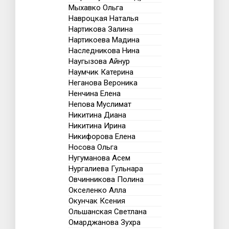
Мыхавко Ольга
Навроцкая Наталья
Нартикова Залина
Нартикоева Мадина
Наследникова Нина
Наугызова Айнур
Наумчик Катерина
Неганова Вероника
Ненчина Елена
Непова Муслимат
Никитина Диана
Никитина Ирина
Никифорова Елена
Носова Ольга
Нугуманова Асем
Нургалиева Гульнара
Овчинникова Полина
Окселенко Алла
Окунчак Ксения
Ольшанская Светлана
Омарджанова Зухра