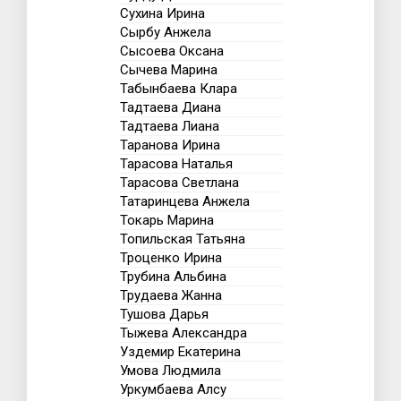
Сухина Ирина
Сырбу Анжела
Сысоева Оксана
Сычева Марина
Табынбаева Клара
Тадтаева Диана
Тадтаева Лиана
Таранова Ирина
Тарасова Наталья
Тарасова Светлана
Татаринцева Анжела
Токарь Марина
Топильская Татьяна
Троценко Ирина
Трубина Альбина
Трудаева Жанна
Тушова Дарья
Тыжева Александра
Уздемир Екатерина
Умова Людмила
Уркумбаева Алсу