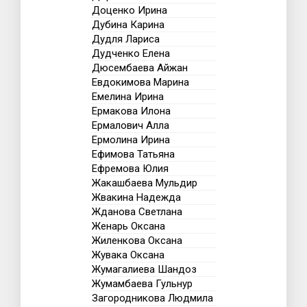
Доценко Ирина
Дубина Карина
Дудля Лариса
Дудченко Елена
Дюсембаева Айжан
Евдокимова Марина
Емелина Ирина
Ермакова Илона
Ермалович Алла
Ермолина Ирина
Ефимова Татьяна
Ефремова Юлия
Жакашбаева Мульдир
Жвакина Надежда
Жданова Светлана
Женарь Оксана
Жиленкова Оксана
Жувака Оксана
Жумагалиева Шандоз
Жумамбаева Гульнур
Загородникова Людмила