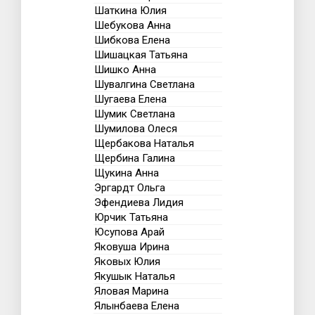
Шаткина Юлия
Шебукова Анна
Шибкова Елена
Шишацкая Татьяна
Шишко Анна
Шувалгина Светлана
Шугаева Елена
Шумик Светлана
Шумилова Олеся
Щербакова Наталья
Щербина Галина
Щукина Анна
Эргардт Ольга
Эфендиева Лидия
Юрчик Татьяна
Юсупова Арай
Яковуша Ирина
Яковых Юлия
Якушык Наталья
Яловая Марина
Ялынбаева Елена