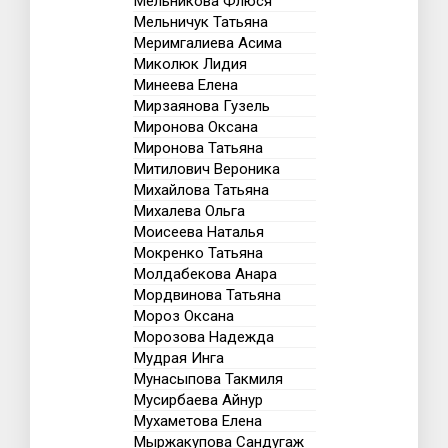
Мельникова Флюся
Мельничук Татьяна
Меримгалиева Асима
Миколюк Лидия
Минеева Елена
Мирзаянова Гузель
Миронова Оксана
Миронова Татьяна
Митилович Вероника
Михайлова Татьяна
Михалева Ольга
Моисеева Наталья
Мокренко Татьяна
Молдабекова Анара
Мордвинова Татьяна
Мороз Оксана
Морозова Надежда
Мудрая Инга
Мунасыпова Такмиля
Мусирбаева Айнур
Мухаметова Елена
Мыржакупова Сандугаж