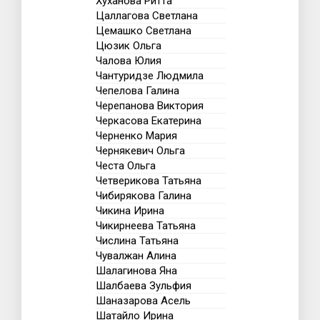
Хуханова Ритта
Цаллагова Светлана
Цемашко Светлана
Цюзик Ольга
Чалова Юлия
Чантуридзе Людмила
Чепелова Галина
Черепанова Виктория
Черкасова Екатерина
Черненко Мария
Чернякевич Ольга
Честа Ольга
Четверикова Татьяна
Чибирякова Галина
Чикина Ирина
Чикирнеева Татьяна
Числина Татьяна
Чувалжан Алина
Шалагинова Яна
Шалбаева Зульфия
Шаназарова Асель
Шатайло Ирина