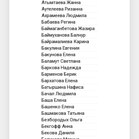
Атымтаева Жанна
Аутелеева Ризанна
Ахрамеева Людмила
Бабаева Регина
Баймаганбетова Жазира
Баймуханова Балнур
Байрамалиева Карина
Бакулина Евгения
Бакунова Елена
Баламут Светлана
Баркова Надежда
Барменов Берик
Бархатова Елена
Батыршина Нафиса
Бачал Людмила
Баша Елена
Башенко Елена
Башмакова Татьяна
Безбородых Ольга
Бекгофф Анна
Бекова Даниля