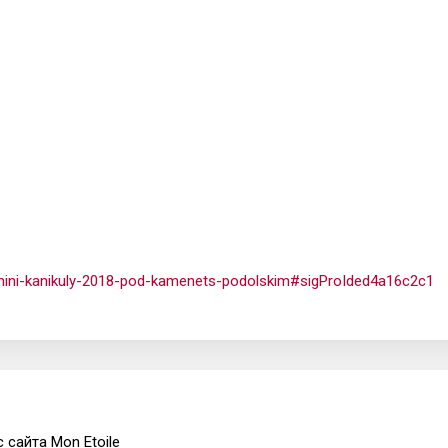
-mini-kanikuly-2018-pod-kamenets-podolskim#sigProIded4a16c2c1
сайта Mon Etoile